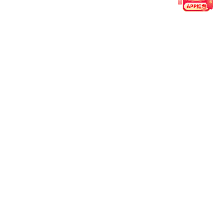
恩比德独自发威砍下38分11板却难救球队
在最近的一场比赛中，NBA球星乔尔·恩比德展现了他出色的
个人能力，...
2026-06-28