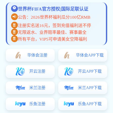
手机App
网页版
巴萨马竞争夺B席尤文退出竞
争无缘欧冠的最新动态
2026-06-10 02:25
23 次阅读
首页
/
体育看点