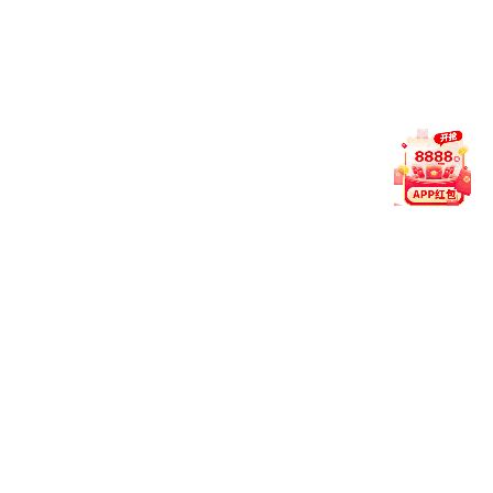
媒体人分析詹姆斯回归骑士需在哈登与阿
随着詹姆斯回归骑士的讨论愈演愈烈，媒体人对这一事件进
行了深入分...
2026-07-15