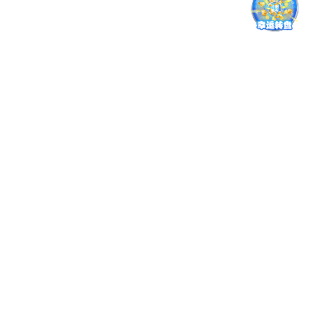
是具体交易本身，更是整个欧洲足坛发展趋势的重要
缩影。随着时间推移，各队伍间不断变化动态定将激
发更多观众热情，让我们拭目以待！
总结：
综上所述，在这场围绕B席展开的大戏中，各方利益
交织复杂，每一步决策都是权衡利弊后的结果。从巴
萨与马竞之间激烈争夺，到尤文因财务问题被迫退
出，可以看出现代足球市场的不确定性而又充满挑战
性。同时，每位球员的发展轨迹都是自己职业生涯的
重要组成部分，而转会窗期间各种动态则构成了足球
世界不可或缺的一部分。
展望未来，新赛季即将开启，各大豪门依旧渴望通过