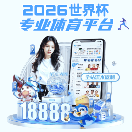
注册入口
2026世界杯赛事官网
APP与网
页版入口｜畅享全球体育赛事
与数据服务
欢迎访问
2026世界杯赛事官网
，提供全面覆盖
足球、篮球、电竞等项目的赛事资讯与数据内
容， 支持
APP下载
与
网页使用
，每日同步更新
千场比赛，聚焦热门体育内容， 助您轻松获取
赛事动态，掌握比赛节奏。