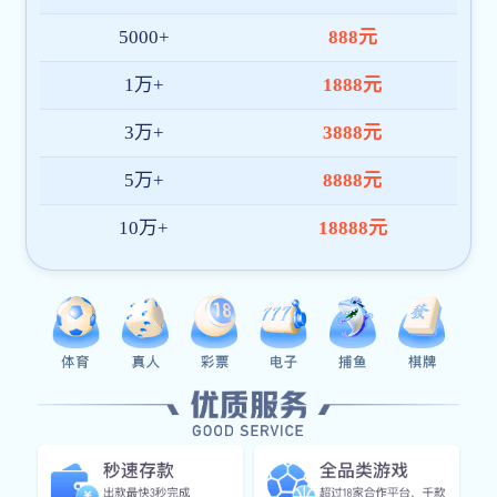
02. 服务升级
随着2026世界杯(中国区)官方中文网站需求增
长，平台陆续上线直播回放、数据分析、比分
预测等功能，同时支持APP与网页双端操作，
带来更快更稳的观赛体验。
03. 国际拓展
目前2026世界杯赛事官网已在东南亚、欧美
等区域建立本地化团队，推动技术与服务全球
落地，打造具有国际竞争力的赛事平台品牌。