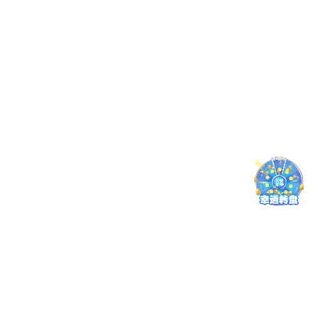
这种良性的互动促进了双方共同成长。随着时间推
移，两人间默契程度逐渐加深，使得整个团队运转愈
加顺畅。因此，无论未来如何发展，他们之间这种深
厚关系都是值得珍惜和维护的重要财富。
总结：
B席之所以认为瓜帅是自己留守曼城的重要因素，是
因为他在这一过程中获得了巨大的个人成长。通过与
优秀教练和队友们并肩作战，他逐渐意识到自己所追
求的不仅仅是胜利，更是持续提升自身能力，并为团
队贡献力量。而这种心态将在今后的职业生涯中伴随
他左右，为其带来更多可能性。
当今足球界竞争激烈，但正因有像瓜迪奥拉这样的领