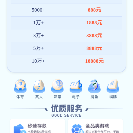
1、瓜帅战术风格的重要性
首先，瓜迪奥拉独特的战术理念使得曼城成为了世界
足坛的一支强队。他以控球为核心，让每位球员在场
上的作用最大化，这种风格不仅提升了球队的整体实
力，也让每位球员都能充分发挥自己的特点。
B席作为球队的重要一员，他深知这种战术对于自己
的帮助。他在比赛中能够获得更多触球机会，并且通
过高强度的跑动和灵活的配合来牵引对方防线，为球
队创造进攻空间。
此外，瓜帅对细节的重视也让B席感到受益匪浅。在
训练中，教练会针对不同对手制定相应的战术方案，
这使得每名球员都能保持良好的竞技状态和心理准
备，从而提高了他们在比赛中的表现。