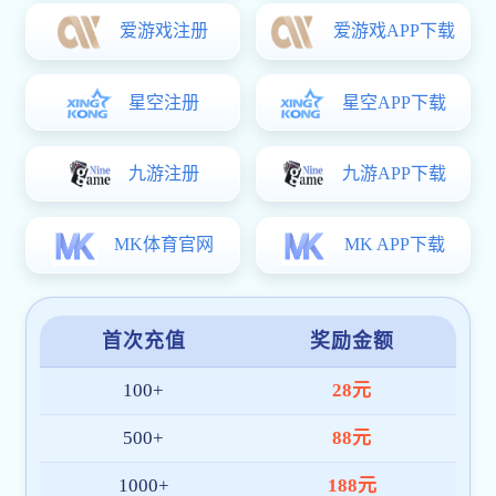
在现代足球的舞台上，教练与球员之间的关系显得尤
为重要。近年来，曼城俱乐部的成功离不开主教练瓜
迪奥拉的执教，而巴西球员贝尔纳多·席尔瓦（B席）
则坦言，瓜帅是他决定留在曼城的关键因素。本文将
从四个方面对B席的观点进行深入分析：首先探讨瓜
帅对球队战术风格的重要性；其次分析B席个人职业
生涯的发展；接着讨论曼城在顶级联赛中的竞争力；
最后总结瓜帅与B席之间的相互影响。通过这些方
面，我们可以更全面地理解B席为何渴望继续留在曼
城并展现自我。