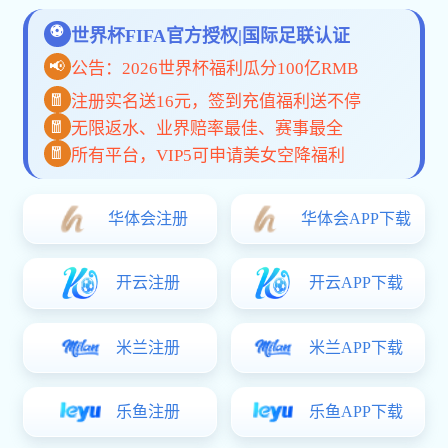
手机App
网页版
B席坦言瓜帅是留曼城的关键
因素渴望继续在顶级联赛展现
自我
2026-06-16 02:24
31 次阅读
首页
/
体育看点