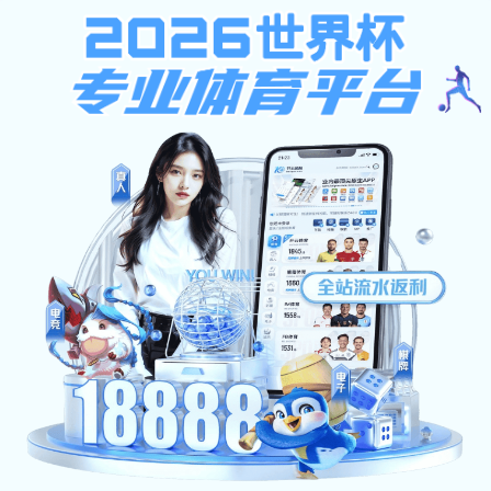
注册入口
2026世界杯赛事官网
APP与网
页版入口｜畅享全球体育赛事
与数据服务
欢迎访问
2026世界杯赛事官网
，提供全面覆盖
足球、篮球、电竞等项目的赛事资讯与数据内
容， 支持
APP下载
与
网页使用
，每日同步更新
千场比赛，聚焦热门体育内容， 助您轻松获取
赛事动态，掌握比赛节奏。