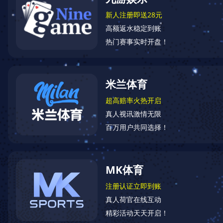
行为记录：包括访问路径、停
位置信息：在获得授权后采集
三、信息使用目的
收集到的信息将用于：
为您提供定制化内容与互动体
保障账号和数据安全
进行数据分析与服务优化
在授权基础上提供通知推送服
四、第三方共享与信息披露
我们承诺不会随意出售用户信息
经您明确授权的合作服务
与第三方技术支持商（如推送
法律法规要求或监管部门依法