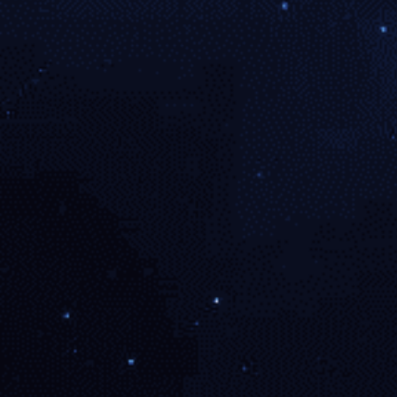
全球访问覆盖
目前已覆盖
180+
国家与地区，亚洲、欧洲及
升。
东南亚活跃增长率：
+23%
欧洲赛事覆盖率：
98%
平均访问时长：
7.6 分钟
2026世界杯赛事官网
2026世界杯赛事官网官方网站
南
【KY1.AC】官网认证:手机版、app下
su
载、登录入口、官方网站、网页版、
平台、网址、地址、注册、娱乐，
2026世界杯赛事官网(中国)官方网站