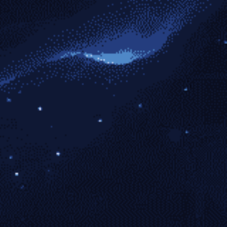
2023 年度安全认证奖
多角度整合访问、活跃度与交