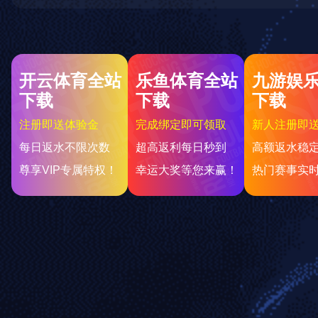
五、信息保护措施
平台采用多重防护机制确保202
HTTPS 加密传输
权限分级与访问控制
系统审计与异常行为识别
六、用户权利
您拥有以下数据权利：
访问、更正、删除个人信息
申请注销账户或停止使用服务
关闭授权功能如位置服务或通
七、未成年人保护
我们不会面向 14 周岁以下用