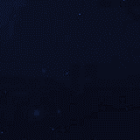
用户行为洞察
美洲地区的访问量持续攀
借助2026世界杯赛事官
行为轨迹，优化内容推荐
回访用户比例：
62%
高频用户比例：
27%
平均每日访问频次：
3.2 次
联系我们
快速导航
昌市红谷滩区丰和大道99号
App下载
关于我们
pport@allbooksnz.com
隐私政策
用户协议
网站地图