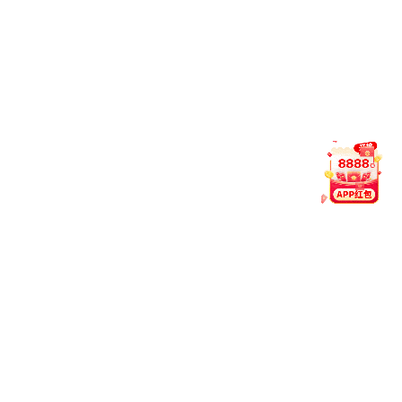
延伸阅读
北京客战山西前夕多名主力缺席踩场引发
在北京客战山西的比赛前夕，多名主力缺席踩场引发了广泛