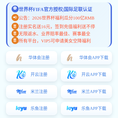
手机App
网页版
理查兹建议阿尔特塔在对阵曼
联时使用热苏斯替代约克雷斯
以保持冷静状态
2026-06-09 01:16
27 次阅读
首页
/
体育看点