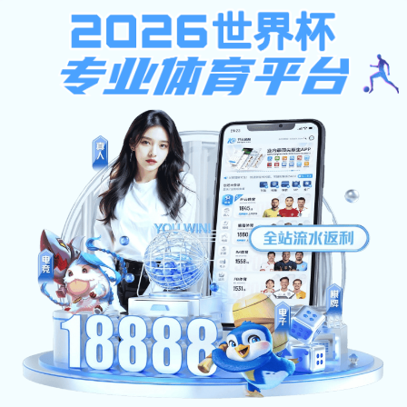
注册入口
2026世界杯赛事官网
APP与网
页版入口｜畅享全球体育赛事
与数据服务
欢迎访问
2026世界杯赛事官网
，提供全面覆盖
足球、篮球、电竞等项目的赛事资讯与数据内
容， 支持
APP下载
与
网页使用
，每日同步更新
千场比赛，聚焦热门体育内容， 助您轻松获取
赛事动态，掌握比赛节奏。