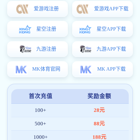
在足球比赛中，教练的战术安排与球员的表现息息相
关。近日，前英超球员理查兹建议阿尔特塔在对阵曼
联的比赛中，应考虑将热苏斯替代约克雷斯，以保持
球队的冷静状态。这一建议引发了广泛关注，因为在
这样高强度的比赛中，冷静的心态对于球队的表现至
关重要。本文将从多个角度深入探讨这一建议的重要
性，包括热苏斯与约克雷斯的特点比较、冷静对比赛
的重要性、阿尔特塔战术调整的灵活性，以及心理因
素在关键时刻的影响力。通过这些分析，我们将更全
面地理解理查兹提出这一建议的深意以及其可能带来