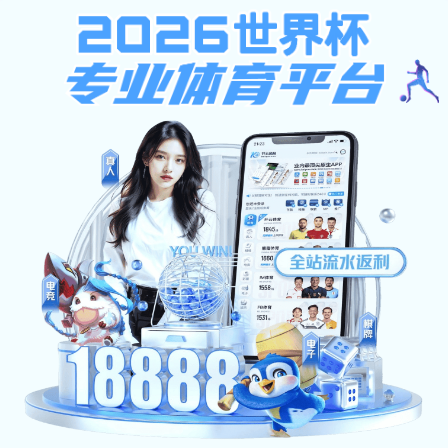
注册入口
2026世界杯赛事官网
APP与网
页版入口｜畅享全球体育赛事
与数据服务
欢迎访问
2026世界杯赛事官网
，提供全面覆盖
足球、篮球、电竞等项目的赛事资讯与数据内
容， 支持
APP下载
与
网页使用
，每日同步更新
千场比赛，聚焦热门体育内容， 助您轻松获取
赛事动态，掌握比赛节奏。