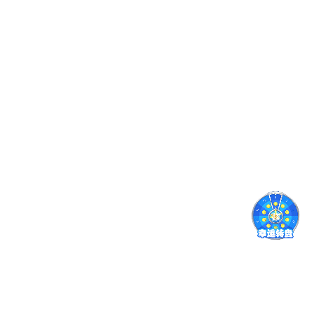
通过本场比赛可以看出，当三名球员彼此信任并且理
解彼此时，他们所发挥出的整体效果远超单打独斗。
无论是C罗的小腿射门还是菲利克斯精准传递，再到
科曼果断出击，这些都是基于之前多次磨合而形成的
一种自然流畅感。
因此，加强训练中的沟通与配合，将会使球队在未来
更加具备竞争力。教练组也应该关注培养这种默契，
以确保每位球员都能发挥其最大潜能，同时促进整体
战术执行效果最大化，从而提升整体实力，实现更高
目标。
总结：
C罗的小腿射门帮助球队在关键时刻取得领先，而菲