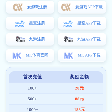
在近期的一场足球比赛中，C罗凭借一记精彩的小腿
射门为球队打开了胜利之门，同时菲利克斯的出色表
现也不容忽视，他策动了科曼的完美助攻，展现出了
团队之间的默契。本文将从四个方面详细解析这一精
彩瞬间。首先，我们将探讨C罗的射门技术与其在比
赛中的关键作用；其次，分析菲利克斯在进攻组织中
的重要性；接着，将重点讨论科曼如何利用机会进行
有效进攻；最后，结合整个比赛情境，总结球员之间
的配合及其对球队获胜的重要性。通过这篇文章，我
们将深入了解这场比赛的精彩瞬间，以及这些球员所