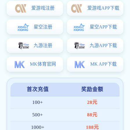
01. 初创定位
2026世界杯赛事官网起源于对体育精神与数
字技术的热爱，早期平台聚焦于赛事数据与直
播服务，并率先实现多赛程同步与智能提醒功
能，赢得众多球迷的信任。