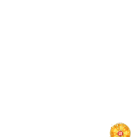
电竞直播
涵盖 LOL、CS:GO、DOTA2 等热门电竞赛事，提供高帧率
直播与赛事专题页，满足不同电竞观众需求。
内容专区
除赛事直播外，还提供赛后采访、球星特辑、战术分析等
多元内容，打造沉浸式体育服务平台。