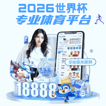
注册入口
2026世界杯赛事官网
APP与网
页版入口｜畅享全球体育赛事
与数据服务
欢迎访问
2026世界杯赛事官网
，提供全面覆盖足
球、篮球、电竞等项目的赛事资讯与数据内容，
支持
APP下载
与
网页使用
，每日同步更新千场比
赛，聚焦热门体育内容， 助您轻松获取赛事动
态，掌握比赛节奏。