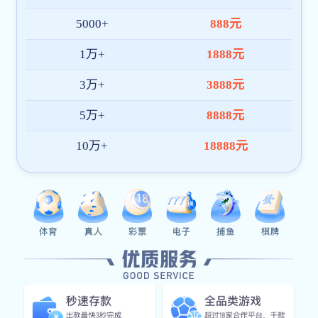
02. 服务升级
随着2026世界杯(中国区)官方中文网站需求增
长，平台陆续上线直播回放、数据分析、比分
预测等功能，同时支持APP与网页双端操作，
带来更快更稳的观赛体验。
03. 国际拓展
目前2026世界杯赛事官网已在东南亚、欧美
等区域建立本地化团队，推动技术与服务全球
落地，打造具有国际竞争力的赛事平台品牌。